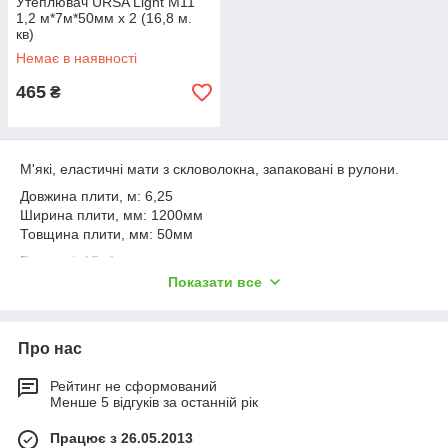
Утеплювач URSA Light М11
1,2 м*7м*50мм х 2 (16,8 м.
кв)
Немає в наявності
465
₴
М'які, еластичні мати з скловолокна, запаковані в рулони.
Довжина плити, м: 6,25
Ширина плити, мм: 1200мм
Товщина плити, мм: 50мм
В рулоні: 15м²;
Показати все
Пр-ва Білорусь.
Область застосування: підлога на лагах, підвісні стелі,
покрівля, трубопроводи, звукоізоляція.
Про нас
Рейтинг не сформований
Менше 5 відгуків за останній рік
Працює з 26.05.2013