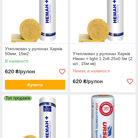
Утеплювач у рулонах Харків
50мм; 15м2
Утеплювач у рулонах Харків
Німан + light 1.2х6.25х0.5м (2
В наявності
шт., 15м.кв)
620
Немає в наявності
₴/рулон
620
₴/рулон
Купити
Топ продажів