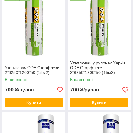
утеплювач пр-ва білорусь, утеплювач оптом.
Утеплювач у рулонах Харків
Утеплювач ODE Старфлекс
ODE Старфлекс
2*6250*1200*50 (15м2)
2*6250*1200*50 (15м2)
В наявності
В наявності
700
700
₴/рулон
₴/рулон
Купити
Купити