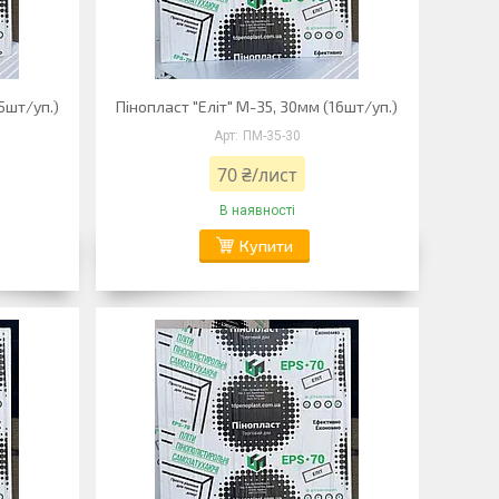
5шт/уп.)
Пінопласт "Еліт" М-35, 30мм (16шт/уп.)
ПМ-35-30
70 ₴/лист
В наявності
Купити