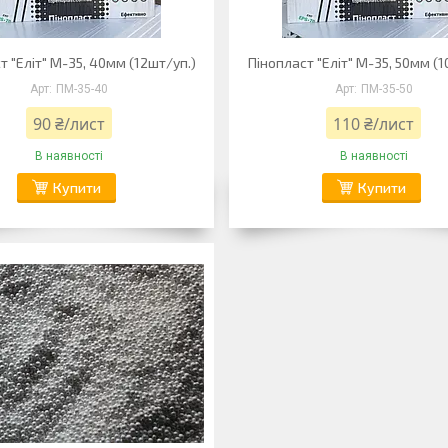
т "Еліт" М-35, 40мм (12шт/уп.)
Пінопласт "Еліт" М-35, 50мм (1
ПМ-35-40
ПМ-35-50
90 ₴/лист
110 ₴/лист
В наявності
В наявності
Купити
Купити