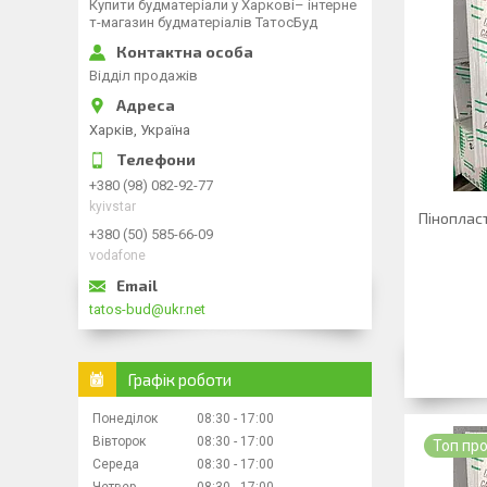
Купити будматеріали у Харкові– інтерне
т-магазин будматеріалів ТатосБуд
Відділ продажів
Харків, Україна
+380 (98) 082-92-77
kyivstar
Піноплас
+380 (50) 585-66-09
vodafone
tatos-bud@ukr.net
Графік роботи
Понеділок
08:30
17:00
Вівторок
08:30
17:00
Топ пр
Середа
08:30
17:00
Четвер
08:30
17:00