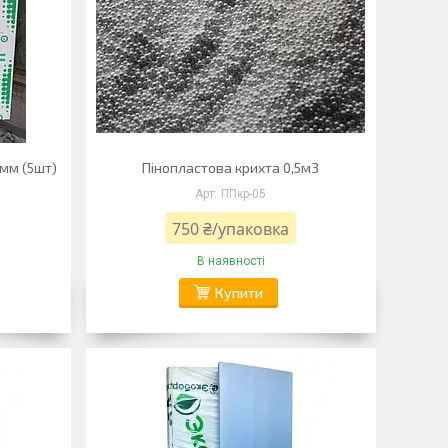
0мм (5шт)
Пінопластова крихта 0,5м3
ППкр-05
750 ₴/упаковка
В наявності
Купити