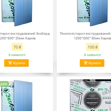
стирол екструдований Экоборд
Пінополістирол екструдований
1200*600*20мм Харків
1200*600*30мм Харкі
70 ₴
100 ₴
В наявності
В наявності
Купити
Купити
одаж