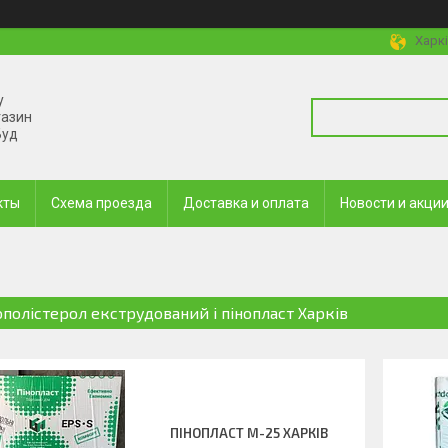
Харкі
у
газин
Буд
кты
Схема проезда
Доставка и оплата
Новости и акци
ополістерол екструдований і пінопласт Харків
ПІНОПЛАСТ М-25 ХАРКІВ