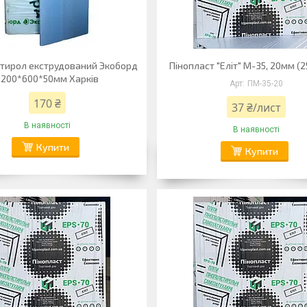
стирол екструдований Экоборд
Пінопласт "Еліт" М-35, 20мм (2
1200*600*50мм Харків
ПМ-35-20
170 ₴
37 ₴/лист
В наявності
В наявності
Купити
Купити