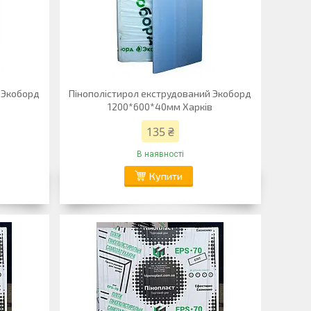
 Экоборд
Пінополістирол екструдований Экоборд
в
1200*600*40мм Харків
135 ₴
В наявності
Купити