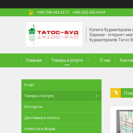
+380 (98) 082-92-77
+380 (50) 585-66-09
Купити будматеріали 
Харкові– інтернет-ма
будматеріалів Татос-
Главная
Товары и услуги
О нас
Конта
О нас
Пін
Товары и услуги
Контакты
Доставка и оплата
Новости и Акции