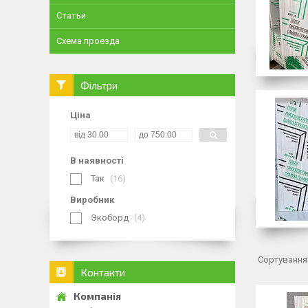
Статьи
Схема проезда
Фільтри
Ціна
В наявності
Так
16
Виробник
Экоборд
4
Контакти