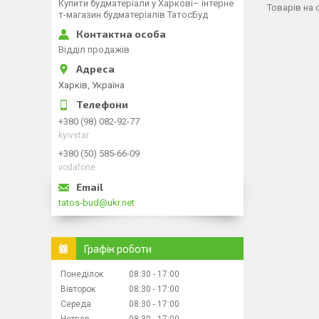
Купити будматеріали у Харкові– інтерне
т-магазин будматеріалів ТатосБуд
Відділ продажів
Харків, Україна
+380 (98) 082-92-77
kyivstar
+380 (50) 585-66-09
vodafone
tatos-bud@ukr.net
Графік роботи
Понеділок
08:30
17:00
Вівторок
08:30
17:00
Середа
08:30
17:00
Четвер
08:30
17:00