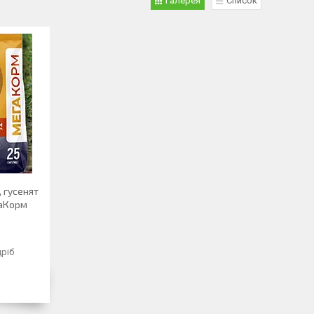
Галерея
Список
, гусенят
гаКорм
дріб