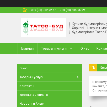
+380 (98) 082-92-77
+380 (50) 585-66-09
Купити будматеріали 
Харкові– інтернет-ма
будматеріалів Татос-
Главная
Товары и услуги
О нас
Конта
Ком
О нас
Товары и услуги
В нашому 
Контакты
каченят, 
Оптовикам
Доставка и оплата
Новости и Акции