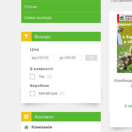
Статьи
Схема проезда
Фільтри
Ціна
В наявності
Так
2
Комбікор
Виробник
МегаКорм
2
В на
Контакти