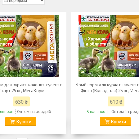
м для курчат, каченят, гусенят
Комбікорм для курчат, каченят
Старт 25 кг, МегаКорм
Фініш (Відгодівля) 25 кг, Ме
630 ₴
610 ₴
Оптом і в роздріб
Оптом і в роз
явності
В наявності
Купити
Купити