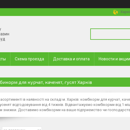
Харкі
у
газин
Буд
кты
Схема проезда
Доставка и оплата
Новости и акци
бикорм для курчат, каченят, гусят Харків
асортименті в наявності на складі м. Харків: комбікорм для курчат, каче
гусенят відгодовування від 4 тижнів. Відвантажуємо комбікорми від 1 мі
 знижки. Доставимо комбікорми на ваше підприємство чи господарство 