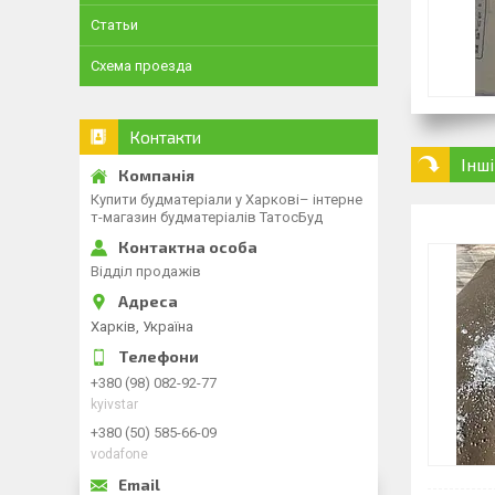
Статьи
Схема проезда
Контакти
Інш
Купити будматеріали у Харкові– інтерне
т-магазин будматеріалів ТатосБуд
Відділ продажів
Харків, Україна
+380 (98) 082-92-77
kyivstar
+380 (50) 585-66-09
vodafone