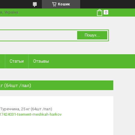
Кошик
в, Україна
Пошук...
и
Статьи
Отзывы
г (64шт /пал)
уреччина, 25 кг (64шт /пал)
/g17424031-tsement-meshkah-harkov