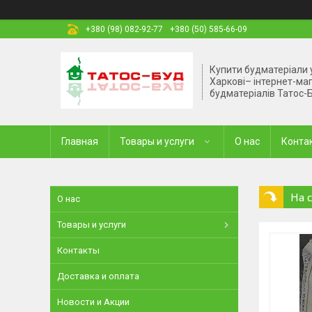
+380 (98) 082-92-77
+380 (50) 585-66-09
Купити будматеріали 
Харкові– інтернет-ма
будматеріалів Татос-
Главная
Товары и услуги
О нас
Конта
На 
О нас
Товары и услуги
Контакты
Доставка и оплата
Новости и Акции