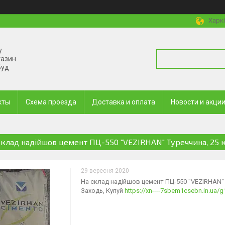
Харкі
у
газин
Буд
кты
Схема проезда
Доставка и оплата
Новости и акци
склад надійшов цемент ПЦ-550 "VEZIRHAN" Туреччина, 25 к
29 вересня 2020
На склад надійшов цемент ПЦ-550 "VEZIRHAN" Т
Заходь, Купуй
https://xn----7sbem1csebn.in.ua