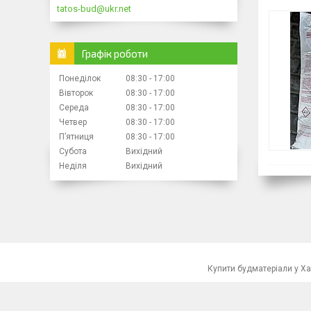
tatos-bud@ukr.net
Графік роботи
Понеділок
08:30
17:00
Вівторок
08:30
17:00
Середа
08:30
17:00
Четвер
08:30
17:00
Пʼятниця
08:30
17:00
Субота
Вихідний
Неділя
Вихідний