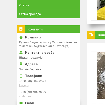
Статьи
Схема проезда
Контакти
Інш
Купити будматеріали у Харкові– інтерне
т-магазин будматеріалів ТатосБуд
Відділ продажів
Харків, Україна
+380 (98) 082-92-77
kyivstar
+380 (50) 585-66-09
vodafone