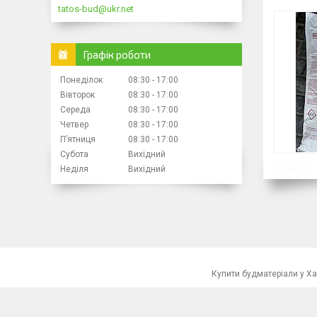
tatos-bud@ukr.net
Графік роботи
Понеділок
08:30
17:00
Вівторок
08:30
17:00
Середа
08:30
17:00
Четвер
08:30
17:00
Пʼятниця
08:30
17:00
Субота
Вихідний
Неділя
Вихідний