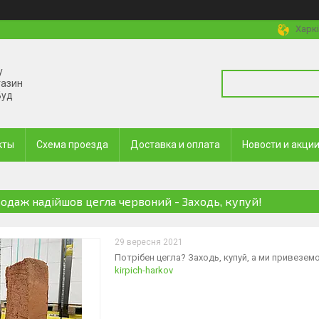
Харкі
у
газин
Буд
кты
Схема проезда
Доставка и оплата
Новости и акци
родаж надійшов цегла червоний - Заходь, купуй!
29 вересня 2021
Потрібен цегла? Заходь, купуй, а ми привезем
kirpich-harkov