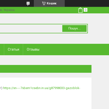
Кошик
в, Україна
Пошук...
и
Статьи
Отзывы
о!)
https://xn----7sbem1csebn.in.ua/g87998033-gazoblok-