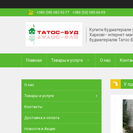
+380 (98) 082-92-77
+380 (50) 585-66-09
Купити будматеріали 
Харкові– інтернет-ма
будматеріалів Татос-
Главная
Товары и услуги
О нас
Конта
У п
О нас
Товары и услуги
Контакты
Доставка и оплата
Новости и Акции