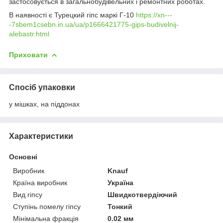
застосовується в загальнобудівельних і ремонтних роботах.
В наявності є Турецкий гіпс маркі Г-10
https://xn---
-7sbem1csebn.in.ua/ua/p1666421775-gips-budivelnij-
alebastr.html
Приховати
Спосіб упаковки
у мішках, на піддонах
Характеристики
Основні
Виробник
Knauf
Країна виробник
Україна
Вид гіпсу
Швидкотвердіючий
Ступінь помелу гіпсу
Тонкий
Мінімальна фракція
0.02 мм