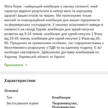
Мега Корм ​​- найкращий комбікорм у своєму сегменті, який
гарантує відмінні результати в наборі ваги та хорошому
здоров'ї ваших птахів та тварин. Ми пропонуємо тільки
якісний та повнораційний комбікорм для ваших підприємств
та фермерських господарств. У нашому асортименті завжди в
наявності на складі Харків: комбікорм для курей-несучок
розвиток від 9-18 тижнів, комбікорм для курей-несучок 1 Фаза
від 19-45 тижнів, комбікорм для курей-несучок 2 Фаза від 45-
80. Працюємо як приватними особами, так і підприємствами з
безготівкового розрахунку з ПДВ та на єдиному податку. Є всі
необхідні сертифікати. Здійснюємо доставку комбікормів по
Харкову, Харківській області та Україні.
Приховати
Характеристики
Основні
Тип
Комбікорм
Застосування корми
Тваринництво,
Птахівництво