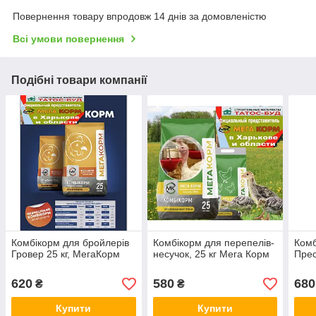
Повернення товару впродовж 14 днів за домовленістю
Всі умови повернення
Подібні товари компанії
Комбікорм для бройлерів
Комбікорм для перепелів-
Комб
Гровер 25 кг, МегаКорм
несучок, 25 кг Мега Корм ​​
Прес
620
580
680
₴
₴
Купити
Купити