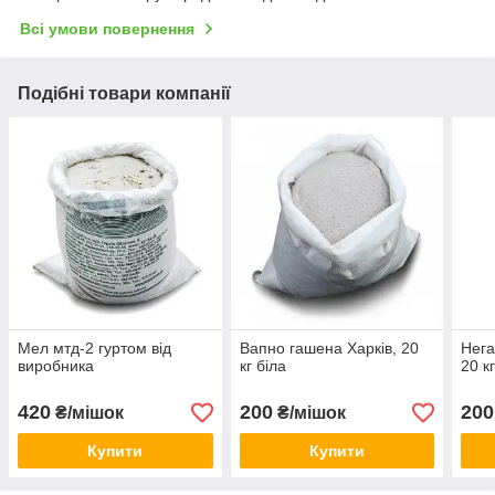
Всі умови повернення
Подібні товари компанії
Мел мтд-2 гуртом від
Вапно гашена Харків, 20
Нега
виробника
кг біла
20 к
420
200
200
₴/мішок
₴/мішок
Купити
Купити