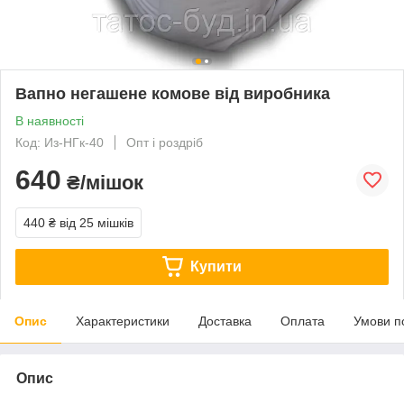
Вапно негашене комове від виробника
В наявності
Код: Из-НГк-40
Опт і роздріб
640
₴/мішок
440 ₴
від 25 мішків
Купити
Опис
Характеристики
Доставка
Оплата
Умови п
Опис