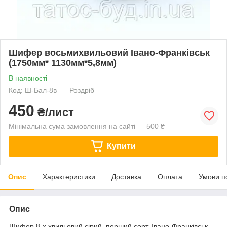
Шифер восьмихвильовий Івано-Франківськ
(1750мм* 1130мм*5,8мм)
В наявності
Код: Ш-Бал-8в
Роздріб
450
₴/лист
Мінімальна сума замовлення на сайті — 500 ₴
Купити
Опис
Характеристики
Доставка
Оплата
Умови п
Опис
Шифер 8-х хвильовий сірий, перший сорт, Івано-Франківськ.