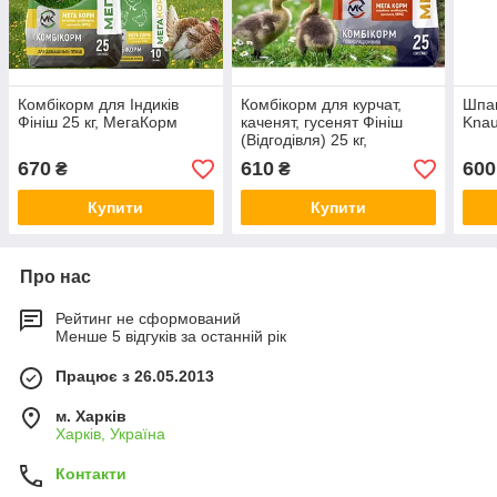
Комбікорм для Індиків
Комбікорм для курчат,
Шпак
Фініш 25 кг, МегаКорм
каченят, гусенят Фініш
Knau
(Відгодівля) 25 кг,
МегаКорм
670
610
600
₴
₴
Купити
Купити
Про нас
Рейтинг не сформований
Менше 5 відгуків за останній рік
Працює з 26.05.2013
м. Харків
Харків, Україна
Контакти