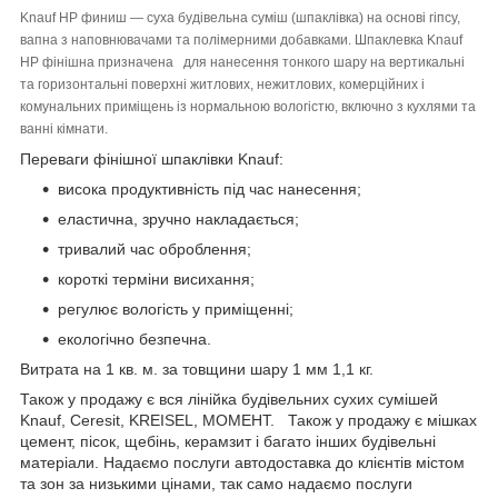
Knauf НР финиш — суха будівельна суміш (шпаклівка) на основі гіпсу,
вапна з наповнювачами та полімерними добавками. Шпаклевка Knauf
HP фінішна призначена для нанесення тонкого шару на вертикальні
та горизонтальні поверхні житлових, нежитлових, комерційних і
комунальних приміщень із нормальною вологістю, включно з кухлями та
ванні кімнати.
Переваги фінішної шпаклівки Knauf:
висока продуктивність під час нанесення;
еластична, зручно накладається;
тривалий час оброблення;
короткі терміни висихання;
регулює вологість у приміщенні;
екологічно безпечна.
Витрата на 1 кв. м. за товщини шару 1 мм 1,1 кг.
Також у продажу є вся лінійка будівельних сухих сумішей
Knauf, Ceresit, KREISEL, МОМЕНТ. Також у продажу є мішках
цемент, пісок, щебінь, керамзит і багато інших будівельні
матеріали. Надаємо послуги автодоставка до клієнтів містом
та зон за низькими цінами, так само надаємо послуги