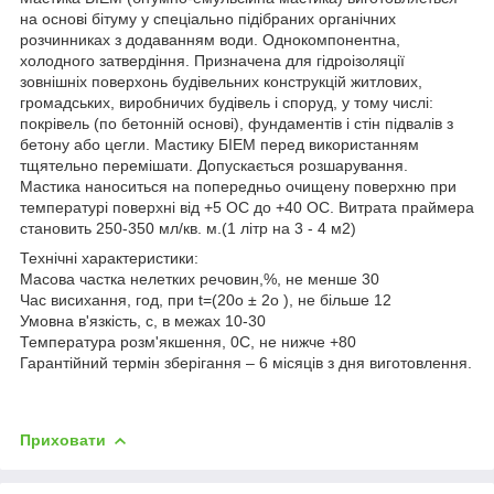
на основі бітуму у спеціально підібраних органічних
розчинниках з додаванням води. Однокомпонентна,
холодного затвердіння. Призначена для гідроізоляції
зовнішніх поверхонь будівельних конструкцій житлових,
громадських, виробничих будівель і споруд, у тому числі:
покрівель (по бетонній основі), фундаментів і стін підвалів з
бетону або цегли. Мастику БІЕМ перед використанням
тщятельно перемішати. Допускається розшарування.
Мастика наноситься на попередньо очищену поверхню при
температурі поверхні від +5 ОС до +40 ОС. Витрата праймера
становить 250-350 мл/кв. м.(1 літр на 3 - 4 м2)
Технічні характеристики:
Масова частка нелетких речовин,%, не менше 30
Час висихання, год, при t=(20о ± 2о ), не більше 12
Умовна в'язкість, с, в межах 10-30
Температура розм'якшення, 0С, не нижче +80
Гарантійний термін зберігання – 6 місяців з дня виготовлення.
Приховати