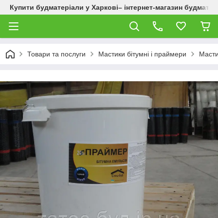
Купити будматеріали у Харкові– інтернет-магазин будматер
Товари та послуги
Мастики бітумні і праймери
Масти