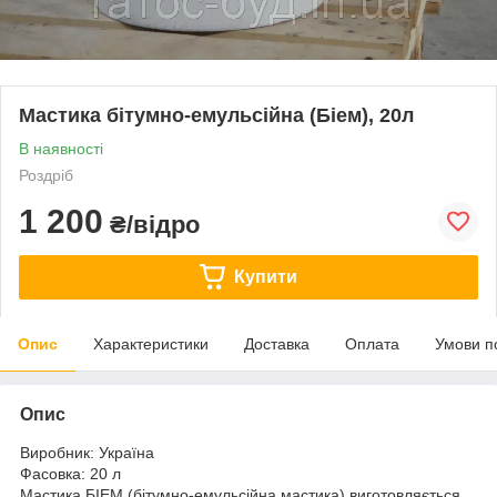
Мастика бітумно-емульсійна (Біем), 20л
В наявності
Роздріб
1 200
₴/відро
Купити
Опис
Характеристики
Доставка
Оплата
Умови п
Опис
Виробник: Україна
Фасовка: 20 л
Мастика БІЕМ (бітумно-емульсійна мастика) виготовляється